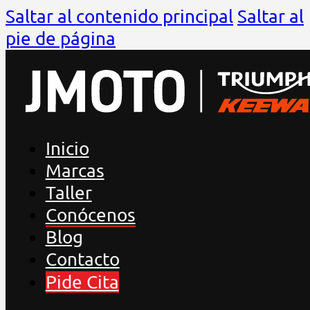
Saltar al contenido principal
Saltar al
pie de página
Inicio
Marcas
Taller
Conócenos
Blog
Contacto
Pide Cita