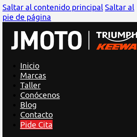
Saltar al contenido principal
Saltar al
pie de página
Inicio
Marcas
Taller
Conócenos
Blog
Contacto
Pide Cita